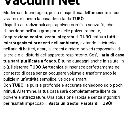
Vacuum Net
Moderna e tecnologica, pulita e rispettosa dell’ambiente in cui
viviamo: è questa la casa definita da
TUBÒ
.
Rispetto ai tradizionali aspirapolveri con fili o senza fili, che
disperdono nell’aria gran parte delle polveri raccolte,
l’
aspirazione centralizzata integrata
di
TUBÒ
cattura
tutti i
microrganismi presenti nell’ambiente
, evitando il ricircolo
nell’aria di batteri, acari, allergeni e micro polveri responsabili di
allergie e di disturbi dell’apparato respiratorio. Così,
l’aria di casa
tua sarà purificata a fondo
. E tu ne guadagni anche in salute. In
più, il sistema
TUBÒ Aertecnica
si inserisce perfettamente nel
contesto di casa senza occupare volume e trasformando le
pulizie in un’attività semplice, veloce e smart.
Con
TUBÒ
, le pulizie profonde e accurate richiedono solo pochi
minuti. Al termine, la tua casa sarà completamente libera da
polvere e attrezzature. Una soluzione rapida e senza ingombri
per risultati impeccabili.
Basta un Gesto! Parola di TUBÒ!