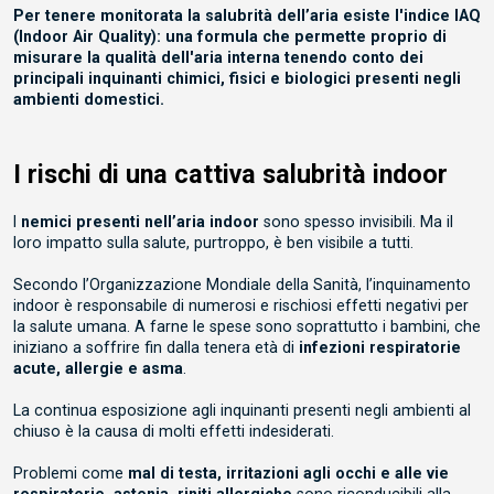
Per tenere monitorata la salubrità dell’aria esiste l'indice IAQ
(Indoor Air Quality): una formula che permette proprio di
misurare la qualità dell'aria interna tenendo conto dei
principali inquinanti chimici, fisici e biologici presenti negli
ambienti domestici.
I rischi di una cattiva salubrità indoor
I
nemici presenti nell’aria indoor
sono spesso invisibili. Ma il
loro impatto sulla salute, purtroppo, è ben visibile a tutti.
Secondo l’Organizzazione Mondiale della Sanità, l’inquinamento
indoor è responsabile di numerosi e rischiosi effetti negativi per
la salute umana. A farne le spese sono soprattutto i bambini, che
iniziano a soffrire fin dalla tenera età di
infezioni respiratorie
acute, allergie e asma
.
La continua esposizione agli inquinanti presenti negli ambienti al
chiuso è la causa di molti effetti indesiderati.
Problemi come
mal di testa, irritazioni agli occhi e alle vie
respiratorie, astenia, riniti allergiche
sono riconducibili alla