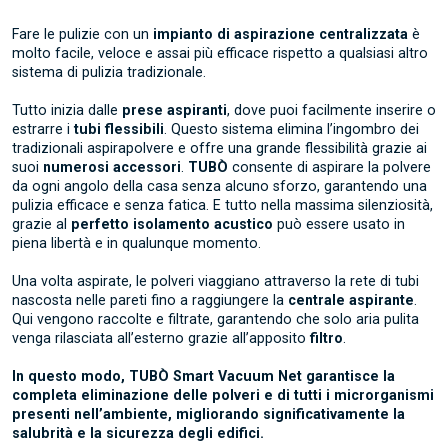
Fare le pulizie con un
impianto di aspirazione centralizzat
a
è
molto facile, veloce e assai più efficace rispetto a qualsiasi altro
sistema di pulizia tradizionale.
Tutto inizia dalle
prese aspiranti
, dove puoi facilmente inserire o
estrarre i
tubi flessibili
. Questo sistema elimina l’ingombro dei
tradizionali aspirapolvere e offre una grande flessibilità grazie ai
suoi
numerosi accessori
.
TUBÒ
consente di aspirare la polvere
da ogni angolo della casa senza alcuno sforzo, garantendo una
pulizia efficace e senza fatica
. E tutto nella massima silenziosità,
grazie al
perfetto isolamento acustico
può essere usato in
piena libertà e in qualunque momento.
Una volta aspirate, le polveri viaggiano attraverso la rete di tubi
nascosta nelle pareti fino a raggiungere la
centrale aspirante
.
Qui vengono raccolte e filtrate, garantendo che solo aria pulita
venga rilasciata all’esterno grazie all’apposito
filtro
.
In questo modo, TUBÒ Smart Vacuum Net garantisce la
completa eliminazione delle polveri e di tutti i microrganismi
presenti nell’ambiente, migliorando significativamente la
salubrità e la sicurezza degli edifici.