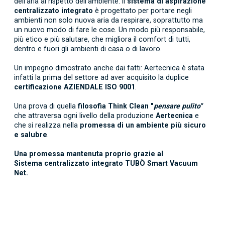
dell’aria al rispetto dell’ambiente: il
sistema di aspirazione
centralizzato integrato
è progettato per portare negli
ambienti non solo nuova aria da respirare, soprattutto ma
un nuovo modo di fare le cose. Un modo più responsabile,
più etico e più salutare, che migliora il comfort di tutti,
dentro e fuori gli ambienti di casa o di lavoro.
Un impegno dimostrato anche dai fatti: Aertecnica è stata
infatti la prima del settore ad aver acquisito la duplice
certificazione AZIENDALE ISO 9001
.
Una prova di quella
filosofia Think Clean "
pensare pulito"
che attraversa ogni livello della produzione
Aertecnica
e
che si realizza nella
promessa di un ambiente più sicuro
e
salubre
.
Una promessa mantenuta proprio grazie al
Sistema
centralizzato
integrato TUBÒ Smart Vacuum
Net.